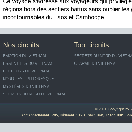
Ce voyage s’adresse aux voyageurs qui privilégie
régions hors des sentiers battus sans oublier les 
incontournables du Laos et Cambodge.
Nos circuits
Top circuits
EMOTION DU VIETNAM
SECRETS DU NORD DU VIETN
ESSENTIELS DU VIETNAM
CHARME DU VIETNAM
COULEURS DU VIETNAM
NORD - EST PITTORESQUE
MYSTÈRES DU VIETNAM
SECRETS DU NORD DU VIETNAM
© 2011 Copyright by
Adr: Appartement 1205, Bâtiment CT2B Thach Ban
, Thach Ban, Lon