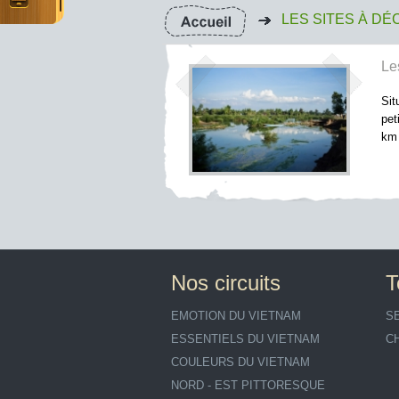
LES SITES À D
Le
Sit
pet
km 
Nos circuits
T
EMOTION DU VIETNAM
S
ESSENTIELS DU VIETNAM
C
COULEURS DU VIETNAM
NORD - EST PITTORESQUE