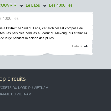
ÉCOUVRIR
Le Laos
Les 4000 iles
s 4000 iles
ué à l’extrémité Sud du Laos, cet archipel est composé de
ites îles paisibles perdues au cœur du Mékong, qui atteint 14
de large pendant la saison des pluies.
Détails...
op circuits
ECRETS DU NORD DU VIETNAM
HARME DU VIETNAM