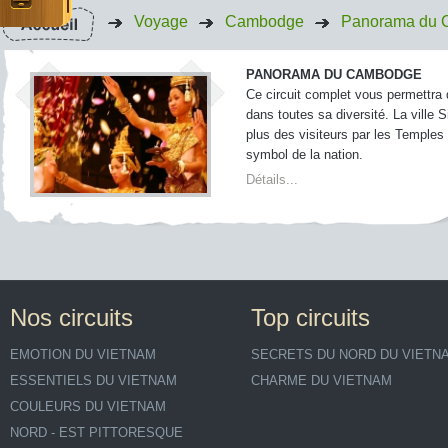
Voyage
Cambodge
Panorama du
PANORAMA DU CAMBODGE
Ce circuit complet vous permettra
dans toutes sa diversité. La ville 
plus des visiteurs par les Temples
symbol de la nation.
Détails...
Nos circuits
Top circuits
EMOTION DU VIETNAM
SECRETS DU NORD DU VIETN
ESSENTIELS DU VIETNAM
CHARME DU VIETNAM
COULEURS DU VIETNAM
NORD - EST PITTORESQUE