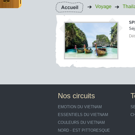
Voyage
Thail
SP
Séj
Dét
Nos circuits
T
EMOTION DU VIETNAM
S
ESSENTIELS DU VIETNAM
C
COULEURS DU VIETNAM
NORD - EST PITTORESQUE