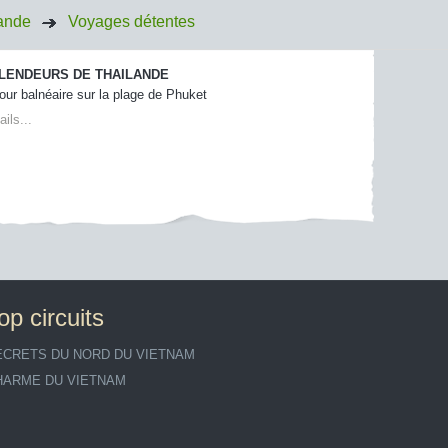
ande
Voyages détentes
LENDEURS DE THAILANDE
our balnéaire sur la plage de Phuket
ails...
op circuits
ECRETS DU NORD DU VIETNAM
HARME DU VIETNAM