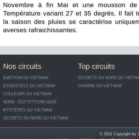
Novembre à fin Mai et une mousson de
Température variant 27 et 35 degrés. Il fait 
la saison des pluies se caractérise unique
averses rafraichissantes.
Nos circuits
Top circuits
EMOTION DU VIETNAM
SECRETS DU NORD DU VIETN
ESSENTIELS DU VIETNAM
CHARME DU VIETNAM
COULEURS DU VIETNAM
NORD - EST PITTORESQUE
MYSTÈRES DU VIETNAM
SECRETS DU NORD DU VIETNAM
© 2011 Copyright by