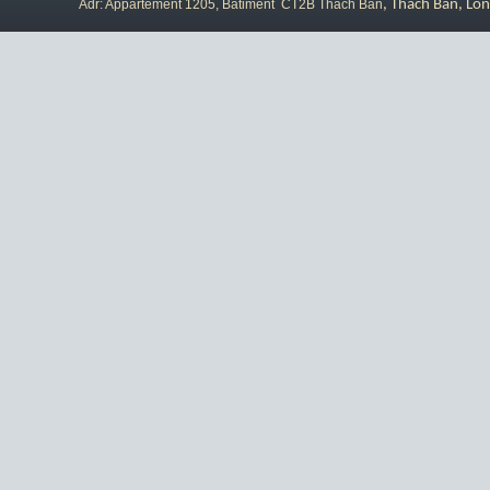
Adr: Appartement 1205, Bâtiment CT2B Thach Ban
, Thach Ban, Lon