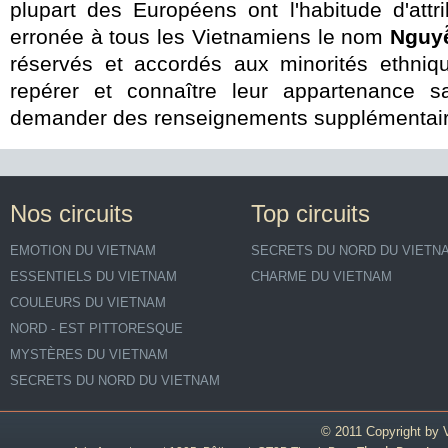
plupart des Européens ont l'habitude d'attr
erronée à tous les Vietnamiens le nom
Nguy
réservés et accordés aux minorités ethnique
repérer et connaître leur appartenance s
demander des renseignements supplémentair
Nos circuits
Top circuits
EMOTION DU VIETNAM
SECRETS DU NORD DU VIETN
ESSENTIELS DU VIETNAM
CHARME DU VIETNAM
COULEURS DU VIETNAM
NORD - EST PITTORESQUE
MYSTÈRES DU VIETNAM
SECRETS DU NORD DU VIETNAM
© 2011 Copyright by