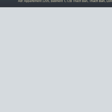
Adr: Appartement 1205, Bâtiment CT2B Thach Ban
, Thach Ban, Lon