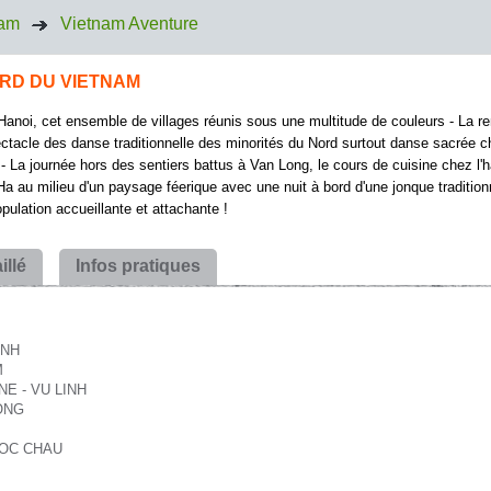
nam
Vietnam Aventure
RD DU VIETNAM
anoi, cet ensemble de villages réunis sous une multitude de couleurs - La r
acle des danse traditionnelle des minorités du Nord surtout danse sacrée ch
- La journée hors des sentiers battus à Van Long, le cours de cuisine chez l'ha
a au milieu d'un paysage féerique avec une nuit à bord d'une jonque tradition
ulation accueillante et attachante !
llé
Infos pratiques
INH
M
NE - VU LINH
UONG
 MOC CHAU