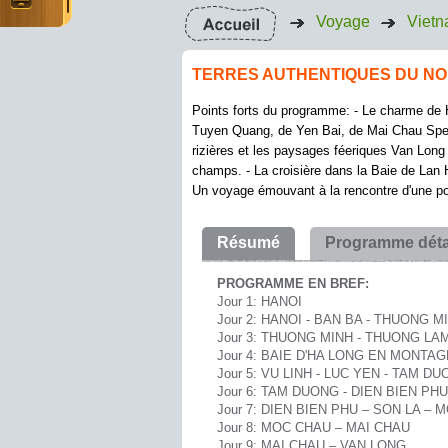
Voyage
Viet
TERRES AUTHENTIQUES DU NO
Points forts du programme: - Le charme de H
Tuyen Quang, de Yen Bai, de Mai Chau Spect
rizières et les paysages féeriques Van Long 
champs. - La croisière dans la Baie de Lan H
Un voyage émouvant à la rencontre d'une pop
Résumé
Programme détai
PROGRAMME EN BREF:
Jour 1: HANOI
Jour 2: HANOI - BAN BA - THUONG M
Jour 3: THUONG MINH - THUONG LA
Jour 4: BAIE D'HA LONG EN MONTAG
Jour 5: VU LINH - LUC YEN - TAM D
Jour 6: TAM DUONG - DIEN BIEN PHU
Jour 7: DIEN BIEN PHU – SON LA –
Jour 8: MOC CHAU – MAI CHAU
Jour 9: MAI CHAU – VAN LONG