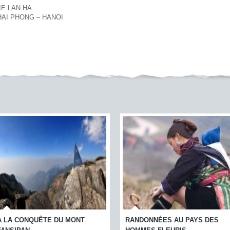
AIE LAN HA
- HAI PHONG – HANOI
ANDONNÉES AU PAYS DES
TREKKING AU PAYS DES THAÏS