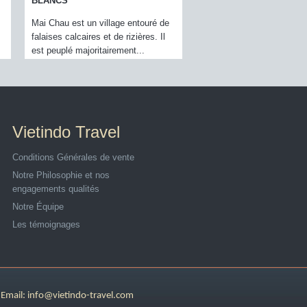
NORD DU VIETNAM
Points forts du programme: 
Randonnée dans les villages moins
Points forts du programme: 
fréquents de Sa Pa  Riche...
charme de Hanoi, cet ense
villages réunis sous une...
Vietindo Travel
Conditions Générales de vente
Notre Philosophie et nos
engagements qualités
Notre Équipe
Les témoignages
 Email: info@vietindo-travel.com