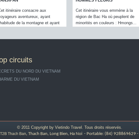
OMMES FLEURIS
BLANCS
t itinéraire vous emmène à la
Mai Chau est un village entouré de
gion de Bac Ha où peuplent de
falaises calcaires et de rizières. Il
norités en couleurs : Hmongs...
est peuplé majoritairement...
op circuits
ECRETS DU NORD DU VIETNAM
HARME DU VIETNAM
© 2011 Copyright by
Vietindo Travel
. Tous droits réservés.
CT2B Thach Ban
, Thach Ban, Long Bien, Ha Noi - Portable: (84) 928869629 -